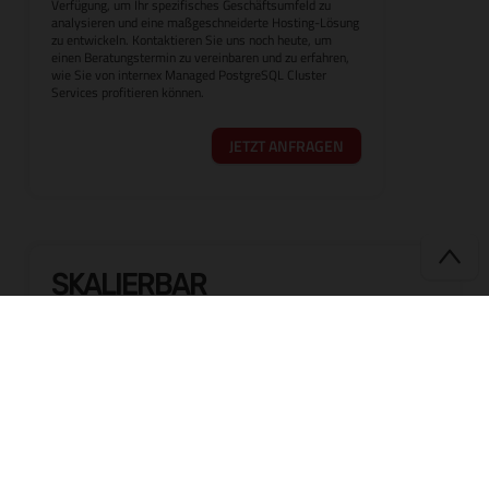
Verfügung, um Ihr spezifisches Geschäftsumfeld zu
analysieren und eine maßgeschneiderte Hosting-Lösung
zu entwickeln. Kontaktieren Sie uns noch heute, um
einen Beratungstermin zu vereinbaren und zu erfahren,
wie Sie von internex Managed PostgreSQL Cluster
Services profitieren können.
JETZT ANFRAGEN
SKALIERBAR
Cluster Lösungen von internex skalieren flexibel mit Ihren
Anforderungen mit. Eine skalierbare Lösung mit Verlass.