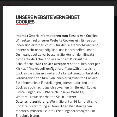
UNSERE WEBSITE VERWENDET
COOKIES
POSTGRESQL
internex GmbH: Informationen zum Einsatz von Cookies:
CLUSTER
Wir setzen auf unserer Website Cookies ein. Einige von
ihnen sind erforderlich (z.B. für den Warenkorb) während
andere nicht notwendig sind, uns jedoch helfen unser
Onlineangebot zu verbessern. Sie können den Einsatz
nicht erforderlicher Cookies mit dem Klick auf die
Schaltfläche
"Alle Cookies akzeptieren"
erlauben oder per
Erleben Sie überlegene Performance mit unserem
Klick auf
"Individuell konfigurieren"
auswählen, welche
Cookies Sie zulassen wollen. Die Einwilligung umfasst alle
PostgreSQL Cluster Hosting:
vorausgewählten bzw. von Ihnen ausgewählten Cookies.
Sicher, skalierbar und stets verfügbar – optimiert
Sie können diese Einstellungen jederzeit abrufen und
für Ihre geschäftskritischen Anwendungen.
Cookies auch nachträglich abwählen (im Bereich Cookie
Einstellungen, im Fußbereich unserer Website).
MEHR
Weitere Hinweise erhalten Sie in unserer
Datenschutzerklärung
. Wenn Sie unter 16 Jahre alt sind
und Ihre Zustimmung zu freiwilligen Diensten geben
möchten, müssen Sie Ihre Erziehungsberechtigten um
Erlaubnis bitten.