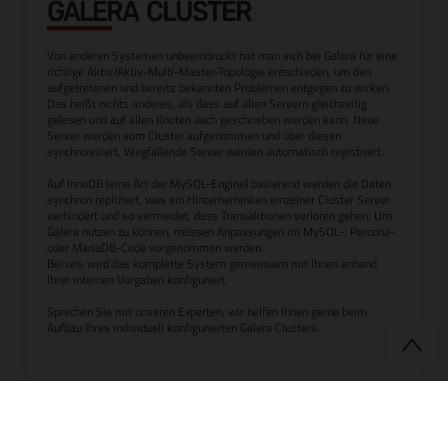
GALERA CLUSTER
Von anderen Systemen unbeeindruckt hat man sich bei Galera für eine
richtige Aktiv/Aktiv-Multi-Master-Topologie entschieden, um den
aufgetretenen und bereits bekannten Problemen entgegen zu wirken.
Das heißt nichts anderes, als dass auf allen Servern gleichzeitig
gelesen und auf allen Knoten auch geschrieben werden kann. Neue
Server werden vom Cluster aufgenommen und über diesen
synchronisiert. Wegfallende Server werden automatisch registriert.
Auf InnoDB (eine Art der MySQL-Engine) basierend werden die Daten
synchron repliziert, was ein Hinterherhinken einzelner Cluster Server
verhindert und so vermeidet, dass Transaktionen verloren gehen. Um
Galera nutzen zu können, müssen Anpassungen im MySQL-, Percona-
oder MariaDB-Code vorgenommen werden.
Bei uns wird das komplette System gemeinsam mit Ihnen anhand
Ihrer internen Vorgaben konfiguriert.
Sprechen Sie mit unseren Experten, wir helfen Ihnen gerne beim
Aufbau Ihres individuell konfigurierten Galera Clusters.