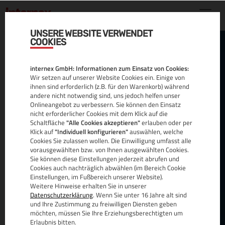
UNSERE WEBSITE VERWENDET
COOKIES
GALERA
internex GmbH: Informationen zum Einsatz von Cookies:
CLUSTER
Wir setzen auf unserer Website Cookies ein. Einige von
ihnen sind erforderlich (z.B. für den Warenkorb) während
andere nicht notwendig sind, uns jedoch helfen unser
Onlineangebot zu verbessern. Sie können den Einsatz
nicht erforderlicher Cookies mit dem Klick auf die
Schaltfläche
"Alle Cookies akzeptieren"
erlauben oder per
MySQL, aber auch deren Open-Source-Nachfolge
Klick auf
"Individuell konfigurieren"
auswählen, welche
Cookies Sie zulassen wollen. Die Einwilligung umfasst alle
MariaDB, werden immer flächendeckender
vorausgewählten bzw. von Ihnen ausgewählten Cookies.
eingesetzt.
Sie können diese Einstellungen jederzeit abrufen und
Cookies auch nachträglich abwählen (im Bereich Cookie
Für den Betrieb sind eine stabile Hardware-
Einstellungen, im Fußbereich unserer Website).
Weitere Hinweise erhalten Sie in unserer
Infrastruktur, aber auch Softwarekomponenten, die
Datenschutzerklärung
. Wenn Sie unter 16 Jahre alt sind
die Wahrscheinlichkeit eines Ausfalls oder
und Ihre Zustimmung zu freiwilligen Diensten geben
Datenverlusts minimieren, notwendig.
möchten, müssen Sie Ihre Erziehungsberechtigten um
Erlaubnis bitten.