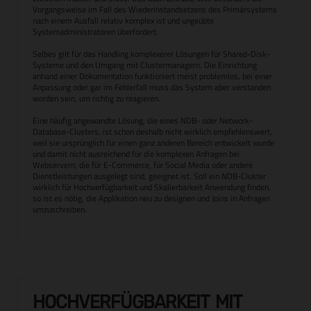
Vorgangsweise im Fall des Wiederinstandsetzens des Primärsystems
nach einem Ausfall relativ komplex ist und ungeübte
Systemadministratoren überfordert.
Selbes gilt für das Handling komplexerer Lösungen für Shared-Disk-
Systeme und den Umgang mit Clustermanagern. Die Einrichtung
anhand einer Dokumentation funktioniert meist problemlos, bei einer
Anpassung oder gar im Fehlerfall muss das System aber verstanden
worden sein, um richtig zu reagieren.
Eine häufig angewandte Lösung, die eines NDB- oder Network-
Database-Clusters, ist schon deshalb nicht wirklich empfehlenswert,
weil sie ursprünglich für einen ganz anderen Bereich entwickelt wurde
und damit nicht ausreichend für die komplexen Anfragen bei
Webservern, die für E-Commerce, für Social Media oder andere
Dienstleistungen ausgelegt sind, geeignet ist. Soll ein NDB-Cluster
wirklich für Hochverfügbarkeit und Skalierbarkeit Anwendung finden,
so ist es nötig, die Applikation neu zu designen und Joins in Anfragen
umzuschreiben.
HOCHVERFÜGBARKEIT MIT