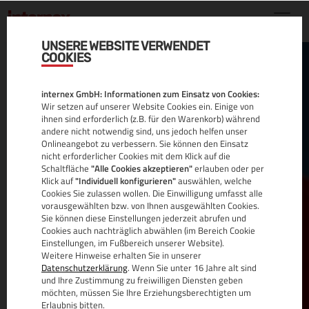
UNSERE WEBSITE VERWENDET
COOKIES
RACK
internex GmbH: Informationen zum Einsatz von Cookies:
HOUSING
Wir setzen auf unserer Website Cookies ein. Einige von
ihnen sind erforderlich (z.B. für den Warenkorb) während
andere nicht notwendig sind, uns jedoch helfen unser
Onlineangebot zu verbessern. Sie können den Einsatz
nicht erforderlicher Cookies mit dem Klick auf die
Schaltfläche
"Alle Cookies akzeptieren"
erlauben oder per
Serverhousing in Wien/Österreich
: internex ist Ihr
Klick auf
"Individuell konfigurieren"
auswählen, welche
Cookies Sie zulassen wollen. Die Einwilligung umfasst alle
starker Partner für Server Housing, Rackspace und
vorausgewählten bzw. von Ihnen ausgewählten Cookies.
Colocation. Überzeugen Sie sich selbst.
Sie können diese Einstellungen jederzeit abrufen und
Cookies auch nachträglich abwählen (im Bereich Cookie
interxion Wien - Der bedeutendste Internetknoten
Einstellungen, im Fußbereich unserer Website).
Weitere Hinweise erhalten Sie in unserer
für Serverhousing in Österreich.
Datenschutzerklärung
. Wenn Sie unter 16 Jahre alt sind
und Ihre Zustimmung zu freiwilligen Diensten geben
möchten, müssen Sie Ihre Erziehungsberechtigten um
Erlaubnis bitten.