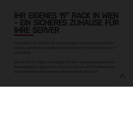
IHR EIGENES 19" RACK IN WIEN
- EIN SICHERES ZUHAUSE FÜR
IHRE SERVER
Entscheiden Sie sich für die zuverlässigste und kosteneffizienteste
Lösung, welche den reibungslosen Betrieb Ihrer IT-Infrastruktur 24/7
sicherstellt.
Um die höchst mögliche Verfügbarkeit Ihrer unternehmenskritischen
Anwendungen zu garantieren, bieten wir Server- und Rackhousing in
den modernsten und sichersten Rechenzentren Wiens an.