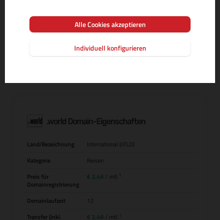
Alle Cookies akzeptieren
MEHR INFOS ZUR DOMAIN-ENDUNG
Individuell konfigurieren
.world Domain-Eigenschaften
Land/Bezeichnung
International (nTLD)
Kategorie
Reisen
1
Preis für
€ 2,49
/ mtl.
Domainregistrierung
Domainlaufzeit
12
1
Transfer (inkl.
€ 2,49
/ mtl.