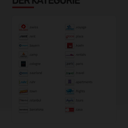
DER KATEGORIE
.swiss
.voyage
.rent
.place
.bayern
.koeln
.camp
.rentals
.cologne
.paris
.saarland
.travel
.ruhr
.apartments
.town
.flights
.istanbul
.tours
.barcelona
.casa