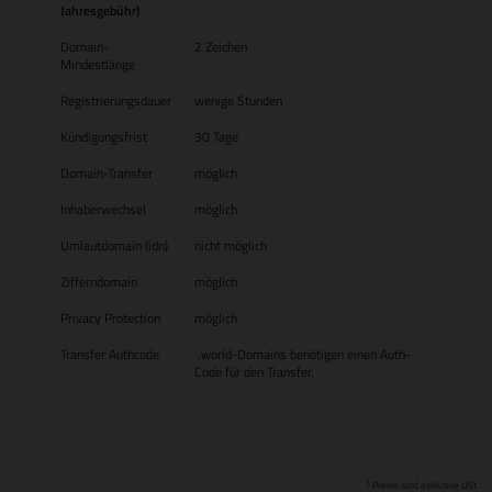
Jahresgebühr)
Domain-
2 Zeichen
Mindestlänge
Registrierungsdauer
wenige Stunden
Kündigungsfrist
30 Tage
Domain-Transfer
möglich
Inhaberwechsel
möglich
Umlautdomain (idn)
nicht möglich
Zifferndomain
möglich
Privacy Protection
möglich
Transfer Authcode
.world-Domains benötigen einen Auth-
Code für den Transfer.
1
Preise sind exklusive USt.