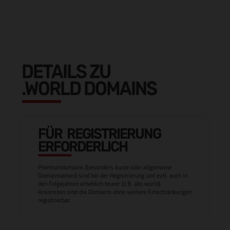
DETAILS ZU
.WORLD DOMAINS
FÜR REGISTRIERUNG
ERFORDERLICH
Premiumdomains (besonders kurze oder allgemeine
Domainnamen) sind bei der Registrierung und evtl. auch in
den Folgejahren erheblich teurer (z.B. abc.world).
Ansonsten sind die Domains ohne weitere Einschränkungen
registrierbar.