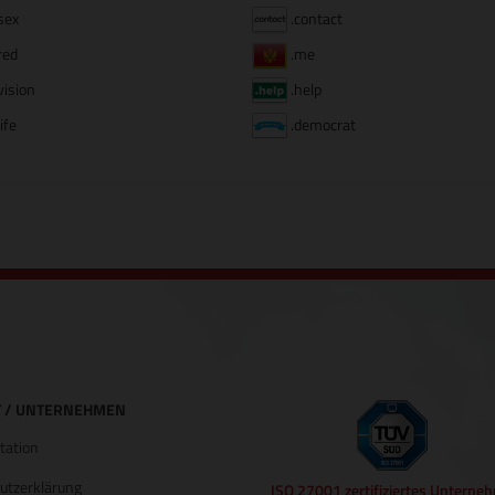
sex
.contact
red
.me
vision
.help
life
.democrat
 / UNTERNEHMEN
ation
utzerklärung
ISO 27001 zertifiziertes Unterne