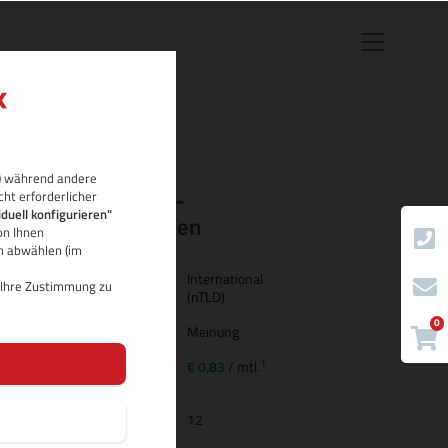
rb) während andere
cht erforderlicher
.top Domain-
iduell konfigurieren"
Eigenschaften
on Ihnen
ch abwählen (im
Land/Bezeichnung
International
d Ihre Zustimmung zu
(nTLD)
0
Kategorie
Meinung
1
Preis für
€ 0,83
/ mtl.
Domainregistrierung
Domainlaufzeit
12