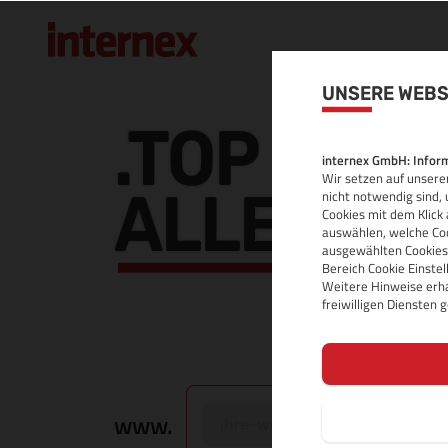
UNSERE WEBS
.TOP DOM
internex GmbH: Inform
Wir setzen auf unserer
ALLE INF
nicht notwendig sind, 
Cookies mit dem Klick 
auswählen, welche Coo
ausgewählten Cookies.
Bereich Cookie Einste
Weitere Hinweise erha
freiwilligen Diensten
www.