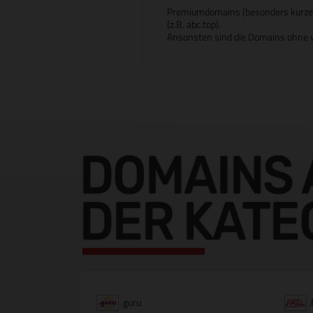
Premiumdomains (besonders kurze od
(z.B. abc.top).
Ansonsten sind die Domains ohne w
DOMAINS 
DER KATE
.guru
.