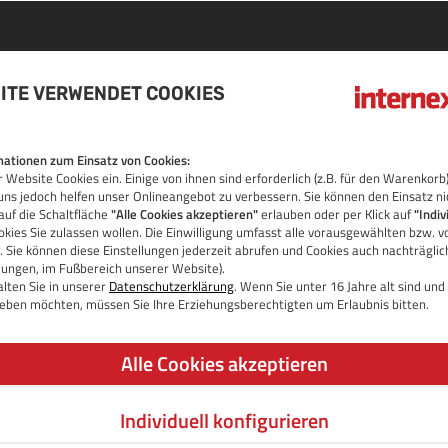
ITE VERWENDET COOKIES
AIN
ationen zum Einsatz von Cookies:
 Website Cookies ein. Einige von ihnen sind erforderlich (z.B. für den Warenko
OS
uns jedoch helfen unser Onlineangebot zu verbessern. Sie können den Einsatz ni
auf die Schaltfläche
"Alle Cookies akzeptieren"
erlauben oder per Klick auf
"Indiv
kies Sie zulassen wollen. Die Einwilligung umfasst alle vorausgewählten bzw. v
 Sie können diese Einstellungen jederzeit abrufen und Cookies auch nachträgli
llungen, im Fußbereich unserer Website).
lten Sie in unserer
Datenschutzerklärung
. Wenn Sie unter 16 Jahre alt sind un
 geben möchten, müssen Sie Ihre Erziehungsberechtigten um Erlaubnis bitten.
Alle Cookies akzeptieren
Individuell konfigurieren
JETZT DOMAIN PRÜFEN