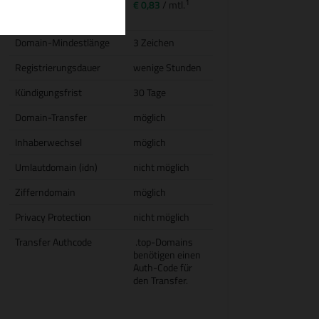
1
Transfer (inkl.
€ 0,83
/ mtl.
Jahresgebühr)
Domain-Mindestlänge
3 Zeichen
Registrierungsdauer
wenige Stunden
Kündigungsfrist
30 Tage
Domain-Transfer
möglich
Inhaberwechsel
möglich
Umlautdomain (idn)
nicht möglich
Zifferndomain
möglich
Privacy Protection
nicht möglich
Transfer Authcode
.top-Domains
benötigen einen
Auth-Code für
den Transfer.