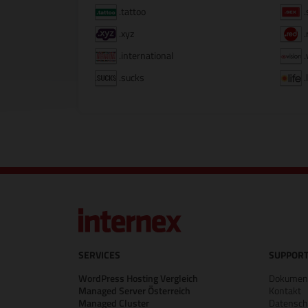
.tattoo
.
.xyz
.
.international
.
.sucks
.
SERVICES
SUPPORT
WordPress Hosting Vergleich
Dokument
Managed Server Österreich
Kontakt
Managed Cluster
Datensch