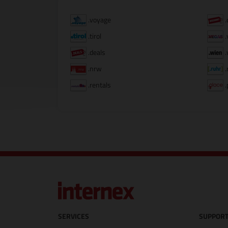
.voyage
.
.tirol
.
.deals
.
.nrw
.
.rentals
.
SERVICES
SUPPORT