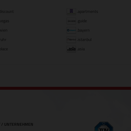
discount
.apartments
vegas
.guide
wien
.bayern
ruhr
.istanbul
place
.asia
 / UNTERNEHMEN