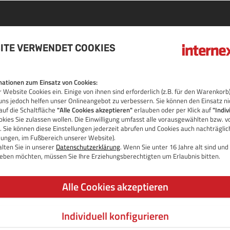
ITE VERWENDET COOKIES
AIN
ationen zum Einsatz von Cookies:
 Website Cookies ein. Einige von ihnen sind erforderlich (z.B. für den Warenko
OS
uns jedoch helfen unser Onlineangebot zu verbessern. Sie können den Einsatz ni
auf die Schaltfläche
"Alle Cookies akzeptieren"
erlauben oder per Klick auf
"Indiv
kies Sie zulassen wollen. Die Einwilligung umfasst alle vorausgewählten bzw. v
 Sie können diese Einstellungen jederzeit abrufen und Cookies auch nachträgli
llungen, im Fußbereich unserer Website).
lten Sie in unserer
Datenschutzerklärung
. Wenn Sie unter 16 Jahre alt sind un
 geben möchten, müssen Sie Ihre Erziehungsberechtigten um Erlaubnis bitten.
Alle Cookies akzeptieren
Individuell konfigurieren
JETZT DOMAIN PRÜFEN