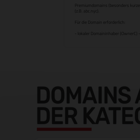
Premiumdomains (besonders kurze od
(z.B. abc.nyc).
Für die Domain erforderlich:
- lokaler Domaininhaber (OwnerC) 
DOMAINS 
DER KATE