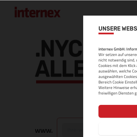
UNSERE WEBS
.NYC DOM
internex GmbH: Inform
Wir setzen auf unserer
ALLE INF
nicht notwendig sind, 
Cookies mit dem Klick 
auswählen, welche Coo
ausgewählten Cookies.
Bereich Cookie Einste
Weitere Hinweise erha
freiwilligen Diensten
www.