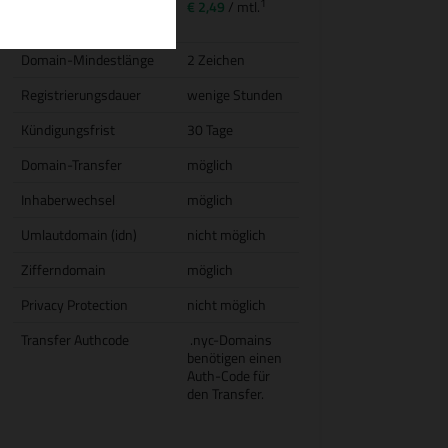
1
Transfer (inkl.
€ 2,49
/ mtl.
Jahresgebühr)
Domain-Mindestlänge
2 Zeichen
Registrierungsdauer
wenige Stunden
Kündigungsfrist
30 Tage
Domain-Transfer
möglich
Inhaberwechsel
möglich
Umlautdomain (idn)
nicht möglich
Zifferndomain
möglich
Privacy Protection
nicht möglich
Transfer Authcode
.nyc-Domains
benötigen einen
Auth-Code für
den Transfer.