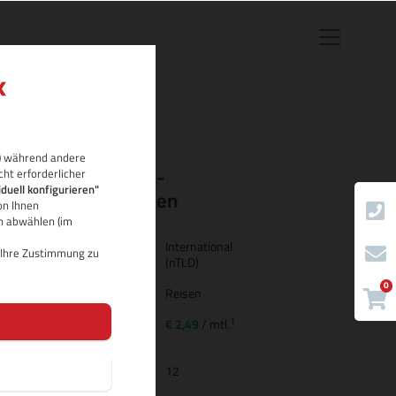
rb) während andere
cht erforderlicher
.nyc Domain-
iduell konfigurieren"
Eigenschaften
on Ihnen
ch abwählen (im
Land/Bezeichnung
International
d Ihre Zustimmung zu
(nTLD)
0
Kategorie
Reisen
1
Preis für
€ 2,49
/ mtl.
Domainregistrierung
Domainlaufzeit
12