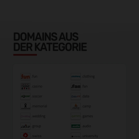
DOMAINS AUS
DER KATEGORIE
.fun
.clothing
.casino
.fan
.soccer
.date
.memorial
.camp
.wedding
.games
.group
.audio
.swiss
.university