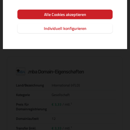
Alle Cookies akzeptieren
MEHR INFOS ZUR DOMAIN-ENDUNG
Individuell konfigurieren
.mba Domain-Eigenschaften
Land/Bezeichnung
International (nTLD)
Kategorie
Gesellschaft
1
Preis für
€ 3,33
/ mtl.
Domainregistrierung
Domainlaufzeit
12
1
Transfer (inkl.
€ 3,33
/ mtl.