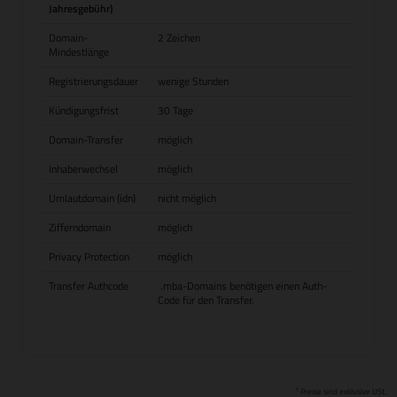
Jahresgebühr)
Domain-
2 Zeichen
Mindestlänge
Registrierungsdauer
wenige Stunden
Kündigungsfrist
30 Tage
Domain-Transfer
möglich
Inhaberwechsel
möglich
Umlautdomain (idn)
nicht möglich
Zifferndomain
möglich
Privacy Protection
möglich
Transfer Authcode
.mba-Domains benötigen einen Auth-
Code für den Transfer.
1
Preise sind exklusive USt.