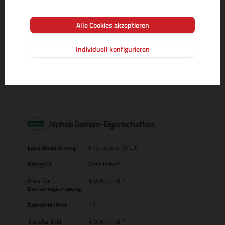
Alle Cookies akzeptieren
MEHR INFOS ZUR DOMAIN-ENDUNG
Individuell konfigurieren
.hiphop Domain-Eigenschaften
Land/Bezeichnung
International (nTLD)
Kategorie
Gesellschaft
1
Preis für
€ 9,99
/ mtl.
Domainregistrierung
Domainlaufzeit
12
1
Transfer (inkl.
€ 9,99
/ mtl.