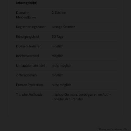
Jahresgebühr)
Domain-
2 Zeichen
Mindestlänge
Registrierungsdauer
wenige Stunden
Kündigungsfrist
30 Tage
Domain-Transfer
möglich
Inhaberwechsel
möglich
Umlautdomain (idn)
nicht möglich
Zifferndomain
möglich
Privacy Protection
nicht möglich
Transfer Authcode
.hiphop-Domains benötigen einen Auth-
Code für den Transfer.
1
Preise sind exklusive USt.