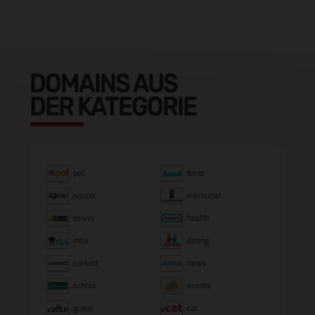
DOMAINS AUS
DER KATEGORIE
.pet
.band
.soccer
.memorial
.tennis
.health
.mba
.dating
.contact
.news
.school
.events
.group
.cat