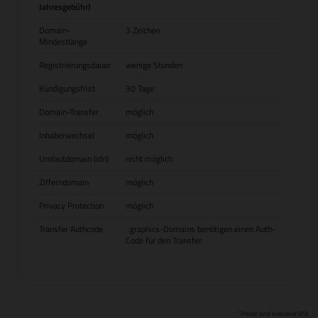
Jahresgebühr)
Domain-
3 Zeichen
Mindestlänge
Registrierungsdauer
wenige Stunden
Kündigungsfrist
30 Tage
Domain-Transfer
möglich
Inhaberwechsel
möglich
Umlautdomain (idn)
nicht möglich
Zifferndomain
möglich
Privacy Protection
möglich
Transfer Authcode
.graphics-Domains benötigen einen Auth-
Code für den Transfer.
1
Preise sind exklusive USt.