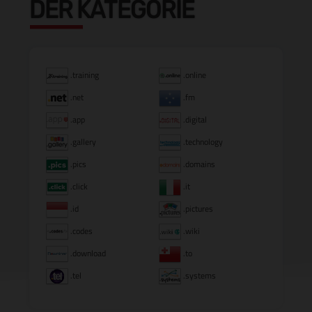
DER KATEGORIE
.training
.online
.net
.fm
.app
.digital
.gallery
.technology
.pics
.domains
.click
.it
.id
.pictures
.codes
.wiki
.download
.to
.tel
.systems