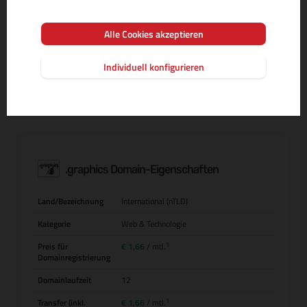
Alle Cookies akzeptieren
MEHR INFOS ZUR DOMAIN-ENDUNG
Individuell konfigurieren
.graphics Domain-Eigenschaften
Land/Bezeichnung
International (nTLD)
Kategorie
Web & Technologie
1
Preis für
€ 1,66
/ mtl.
Domainregistrierung
Domainlaufzeit
12
1
Transfer (inkl.
€ 1,66
/ mtl.