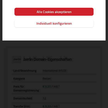
Alle Cookies akzeptieren
MEHR INFOS ZUR DOMAIN-ENDUNG
Individuell konfigurieren
.berlin Domain-Eigenschaften
Land/Bezeichnung
International (nTLD)
Kategorie
Reisen
1
Preis für
€ 3,33
/ mtl.
Domainregistrierung
Domainlaufzeit
12
1
Transfer (inkl.
€ 3,33
/ mtl.