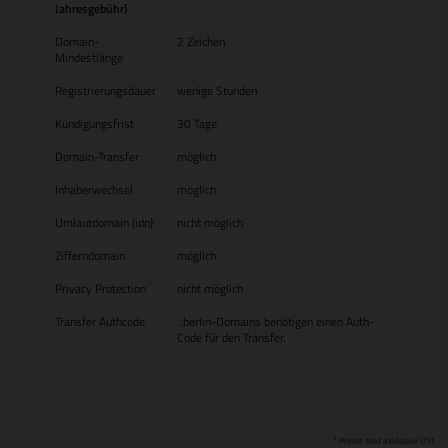
Jahresgebühr)
Domain-
2 Zeichen
Mindestlänge
Registrierungsdauer
wenige Stunden
Kündigungsfrist
30 Tage
Domain-Transfer
möglich
Inhaberwechsel
möglich
Umlautdomain (idn)
nicht möglich
Zifferndomain
möglich
Privacy Protection
nicht möglich
Transfer Authcode
.berlin-Domains benötigen einen Auth-
Code für den Transfer.
1
Preise sind exklusive USt.