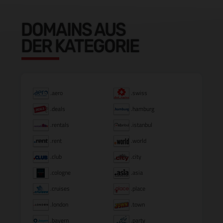
DOMAINS AUS
DER KATEGORIE
.aero
.swiss
.deals
.hamburg
.rentals
.istanbul
.rent
.world
.club
.city
.cologne
.asia
.cruises
.place
.london
.town
.bayern
.party