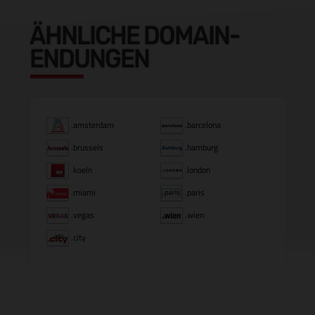
ÄHNLICHE DOMAIN-
ENDUNGEN
.amsterdam
.barcelona
.brussels
.hamburg
.koeln
.london
.miami
.paris
.vegas
.wien
.city